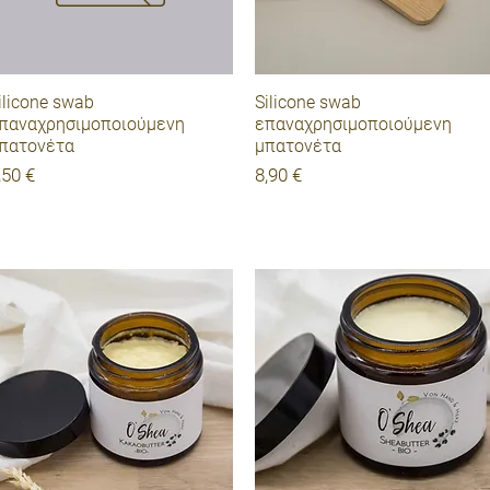
Γρήγορη προβολή
Γρήγορη προβολή
ilicone swab
Silicone swab
παναχρησιμοποιούμενη
επαναχρησιμοποιούμενη
πατονέτα
μπατονέτα
ιμή
Τιμή
,50 €
8,90 €