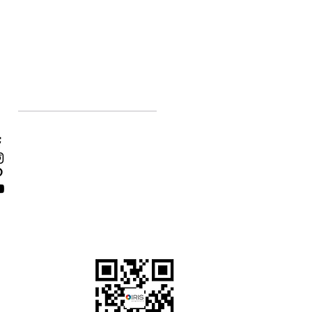
Social Media
Facebook
Instagram
Pinterest
YouTube
τε τις πληρωμές σας
α και ασφαλείς