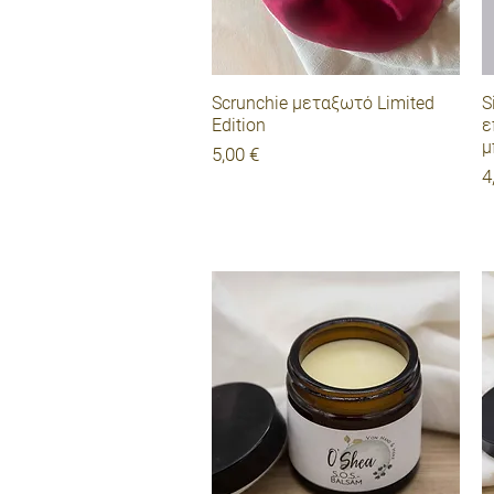
περιποίησης
Γρήγορη προβολή
Scrunchie μεταξωτό Limited
S
Edition
ε
μ
Τιμή
5,00 €
Τ
4