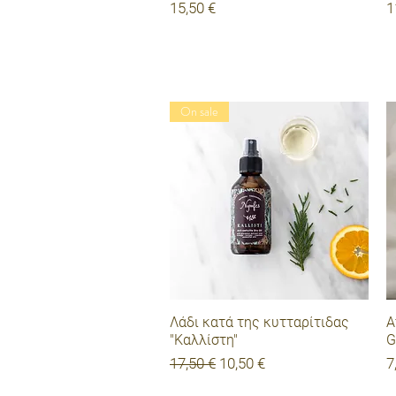
Τιμή
Τ
15,50 €
1
On sale
Γρήγορη προβολή
Λάδι κατά της κυτταρίτιδας
Α
"Καλλίστη"
G
Κανονική τιμή
Τιμή Έκπτωσης
Τ
17,50 €
10,50 €
7