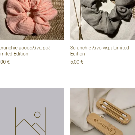
Γρήγορη προβολή
Γρήγορη προβολή
crunchie μουσελίνα ροζ
Scrunchie λινό γκρι Limited
imited Edition
Edition
ιμή
Τιμή
,00 €
5,00 €