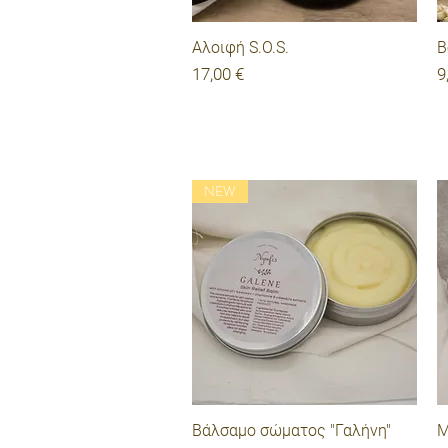
Γρήγορη προβολή
Αλοιφή S.O.S.
Β
Τιμή
Τ
17,00 €
9
NEW
Γρήγορη προβολή
Βάλσαμο σώματος "Γαλήνη"
Μ