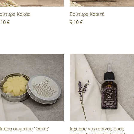
Γρήγορη προβολή
Γρήγορη προβολή
ούτυρο Κακάο
Βούτυρο Καριτέ
ιμή
Τιμή
,10 €
9,10 €
Γρήγορη προβολή
Γρήγορη προβολή
πάρα σώματος "Θέτις"
Ισχυρός νυχτερινός ορός