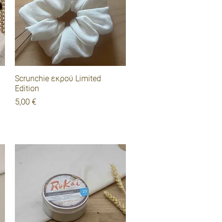
Γρήγορη προβολή
Scrunchie εκρού Limited
Edition
Τιμή
5,00 €