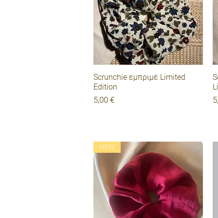
Γρήγορη προβολή
Scrunchie εμπριμέ Limited
S
Edition
L
Τιμή
Τ
5,00 €
5
NEW