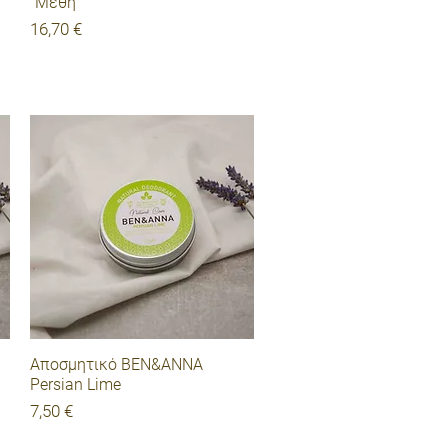
"Μέθη"
Τιμή
16,70 €
Γρήγορη προβολή
Αποσμητικό BEN&ANNA
Persian Lime
Τιμή
7,50 €