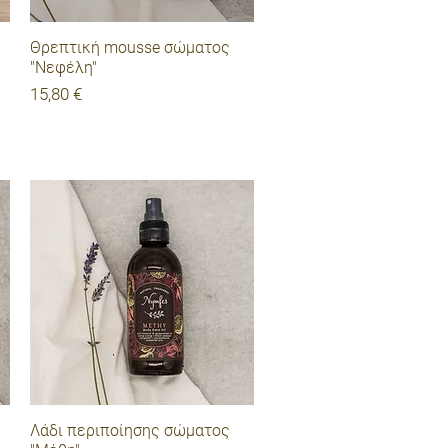
Γρήγορη προβολή
Θρεπτική mousse σώματος
"Νεφέλη"
Τιμή
15,80 €
Γρήγορη προβολή
Λάδι περιποίησης σώματος