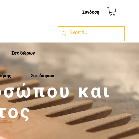
Σύνδεση
Σετ δώρων
ρήσης
Σετ δώρων
οσώπου και
τος