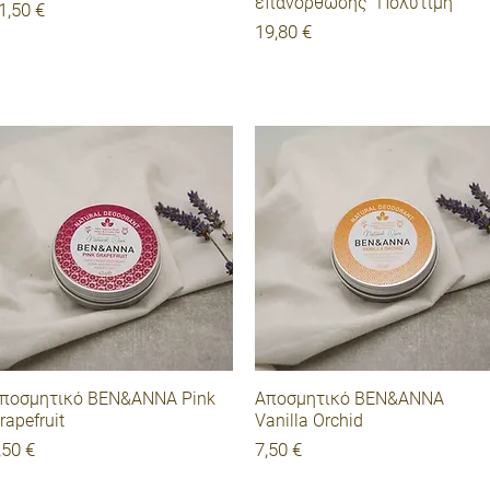
επανόρθωσης "Πολύτιμη"
ιμή
1,50 €
Τιμή
19,80 €
Γρήγορη προβολή
Γρήγορη προβολή
ποσμητικό BEN&ANNA Pink
Αποσμητικό BEN&ANNA
rapefruit
Vanilla Orchid
ιμή
Τιμή
,50 €
7,50 €