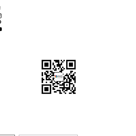
Facebook
Instagram
Pinterest
YouTube
τε τις πληρωμές σας
α και ασφαλείς
άρο
ντας το QR code
ε ένα κουπόνι με 10% έκπτωση για