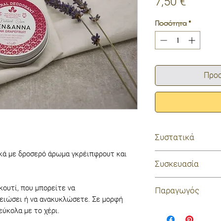
Τιμή
7,50 €
Ποσότητα
*
Προσ
Συστατικά
κά με δροσερό άρωμα γκρέιπφρουτ και
Sodium Bicarbonat
Συσκευασία
Powder*, Zea Mays
Seed Oil*, Cocos N
αλουμινένιο στρογ
κουτί, που μπορείτε να
Παραγωγός
Parkii Butter*, Coc
περαιτέρω συσκε
ειώσει ή να ανακυκλώσετε. Σε μορφή
Annuus Seed Cera, C
BEN & ANNA
ύκολα με το χέρι.
Ricinus Communis S