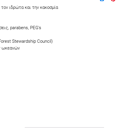
triglyceride, Rhus V
Όλα τα προϊόντα τ
 τον ιδρώτα και την κακοσμία
Aurantium Bergami
κατασκευασμένα α
Sativa Root Extract
τις απαραίτητες π
Extract, Shorea Ro
σεις, parabens, PEG's
συστατικά είναι π
Oil, Citrus Reticul
μικροπλαστικά. Κα
Chinensis Seed Oil,
orest Stewardship Council)
δοκιμαστεί σε ζώ
Tocopherol, Citral*
ων ωκεανών
προϊόντων είναι 
*Organic / **from n
να έχουν το μικρ
– certified
αποτύπωμα.
Χρήσιμες πληροφορίες