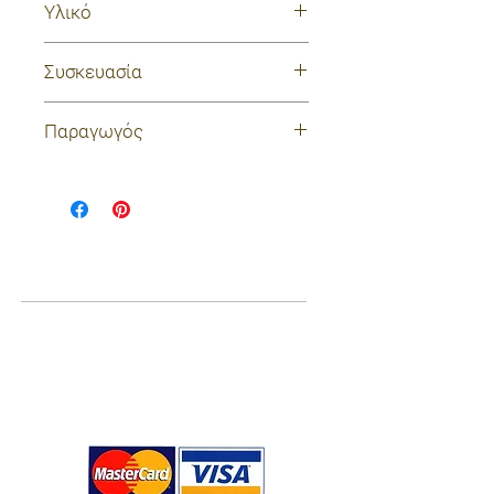
Υλικό
100% ξύλο Neem
Συσκευασία
χωρίς συσκευασία
Παραγωγός
Tierra Verde
Η Tierra Verde είναι εταιρία
τσέχικη-σλοβάκικη που
Ποιοί είμαστε
λειτουργεί από το 2008 και
παράγει οικολογικά
Σχετικά με εμάς
καθαριστικά, κύπελλα περιόδου,
Blog
προϊόντα από οργανικό βαμβάκι
Επικοινωνία
και άλλα χρήσιμα αντικείμενα
επαναχρησιμοποιώντας και
Χρήσιμες πληροφορίες
δίνοντας δεύτερη ζωή σε υλικά.
Φιλοσοφία τους αποτελεί η
συνειδητή κατανάλωση και