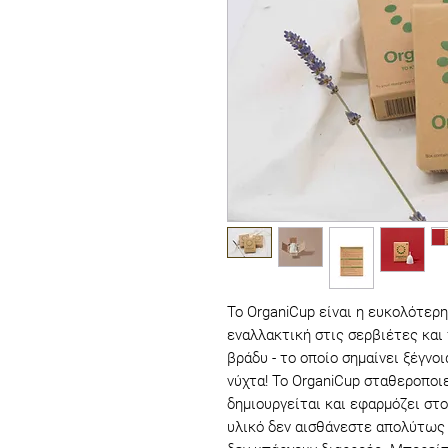
Το OrganiCup είναι η ευκολότερη
εναλλακτική στις σερβιέτες και 
βράδυ - το οποίο σημαίνει ξέγνο
νύχτα! Το OrganiCup σταθεροποιε
δημιουργείται και εφαρμόζει στ
υλικό δεν αισθάνεστε απολύτως