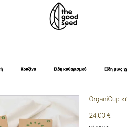
νή
Κουζίνα
Είδη καθαρισμού
Είδη μιας χ
OrganiCup κ
Τιμή
24,00 €