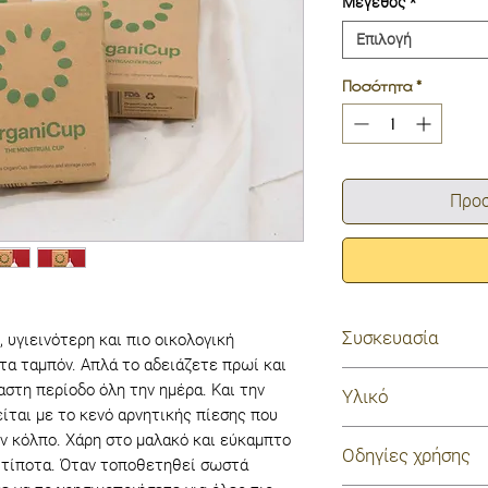
Μέγεθος
*
Επιλογή
Ποσότητα
*
Προσ
Συσκευασία
, υγιεινότερη και πιο οικολογική
τα ταμπόν. Απλά το αδειάζετε πρωί και
Χάρτινο κουτί
ιαστη περίοδο όλη την ημέρα. Και την
Υλικό
ίται με το κενό αρνητικής πίεσης που
100% μαλακή σιλι
ον κόλπο. Χάρη στο μαλακό και εύκαμπτο
Οδηγίες χρήσης
BPA, χωρίς latex,
 τίποτα. Όταν τοποθετηθεί σωστά