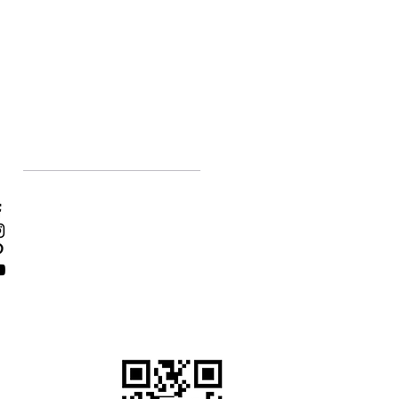
Social Media
Facebook
Instagram
Pinterest
YouTube
τε τις πληρωμές σας