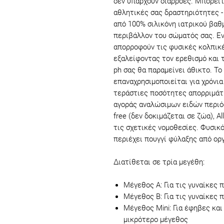
δεν υπάρχουν διαρροές. Μπορείτ
αθλητικές σας δραστηριότητες - 
από 100% σιλικόνη ιατρικού βαθ
περιβάλλον του σώματός σας. Εν
απορροφούν τις φυσικές κολπικές
εξαλείφοντας τον ερεθισμό και 
ph σας θα παραμείνει άθικτο. Το
επαναχρησιμοποιείται για χρόνι
τεράστιες ποσότητες απορριμάτ
αγοράς αναλώσιμων ειδών περιόδο
free (δεν δοκιμάζεται σε ζώα), A
τις σχετικές νομοθεσίες. Φυσικ
περιέχει πουγγί φύλαξης από ορ
Διατίθεται σε τρία μεγέθη:
Μέγεθος A: Για τις γυναίκες 
Μέγεθος B: Για τις γυναίκες 
Μέγεθος Mini: Για έφηβες και 
μικρότερο μέγεθος