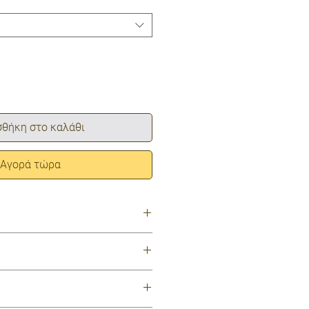
θήκη στο καλάθι
Αγορά τώρα
κόνη ιατρικού βαθμού. Χωρίς
 χωρίς χρωστικές.