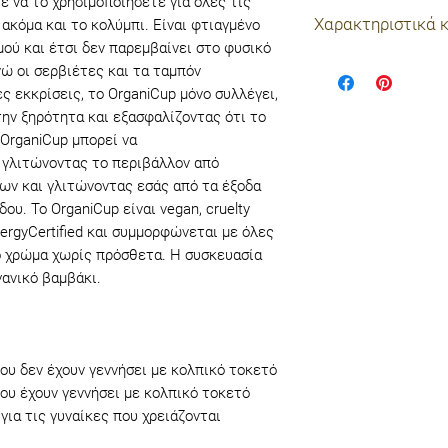
ε να το χρησιμοποιήσετε για όλες τις
Διπλώστε το μαλα
Χαρακτηριστικά 
ακόμα και το κολύμπι. Είναι φτιαγμένο
εισάγετε στον κό
μού και έτσι δεν παρεμβαίνει στο φυσικό
δάχτυλά σας και α
Μέγεθος Mini: για
ώ οι σερβιέτες και τα ταμπόν
ξεδιπλωθεί και ν
που χρειάζονται 
 εκκρίσεις, το OrganiCup μόνο συλλέγει,
περίπου 12 ώρες 
Διάμετρος: 37 m
την ξηρότητα και εξασφαλίζοντας ότι το
στην λεκάνη. Καθα
Μήκος: 58 mm
 OrganiCup μπορεί να
OrganiCup συγκρα
Χωρητικότητα: 17
α γλιτώνοντας το περιβάλλον από
μπορούν να απορρ
Μέγεθος A: για τι
ων και γλιτώνοντας εσάς από τα έξοδα
ταμπόν.
γεννήσει με κολπι
υ. Το OrganiCup είναι vegan, cruelty
Θα βρείτε πιο αν
Διάμετρος: 40 m
llergyCertified και συμμορφώνεται με όλες
Μήκος: 65 mm
ό χρώμα χωρίς πρόσθετα. Η συσκευασία
γανικό βαμβάκι.
Χωρητικότητα: 25
Μέγεθος B: για τι
με κολπικό τοκετ
Διάμετρος: 45 m
που δεν έχουν γεννήσει με κολπικό τοκετό
Μήκος: 70 mm
που έχουν γεννήσει με κολπικό τοκετό
Χωρητικότητα: 30
για τις γυναίκες που χρειάζονται