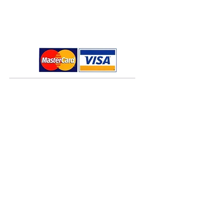
καλλιέργειας
Blog
χειροποίητα προϊόντα από
Επικοινωνία
βιολογικές, vegan και fair trade
πρώτες ύλες.
Χρήσιμες πληροφορίες
Τρόποι πληρωμής
Τρόποι αποστολής
Πολιτική επιστροφών
Όροι χρήσης
Πολιτική Cookies