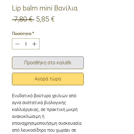
Lip balm mini Βανίλια
Κανονική
Τιμή
 7,80 € 
5,85 €
τιμή
Έκπτωσης
Ποσότητα
*
Προσθήκη στο καλάθι
Αγορά τώρα
Ενυδατικό βούτυρο χειλιών από
αγνά συστατικά βιολογικής
καλλιέργειας, σε πρακτική μικρή
ανακυκλώσιμη ή
επαναχρησιμοποιήσιμη συσκευασία
από λευκοσίδηρο που χωράει σε