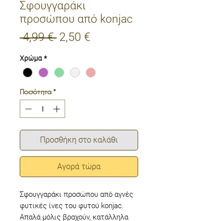
Σφουγγαράκι
προσώπου από konjac
Κανονική
Τιμή
 4,99 € 
2,50 €
τιμή
Έκπτωσης
Χρώμα
*
Ποσότητα
*
Προσθήκη στο καλάθι
Αγορά τώρα
Σφουγγαράκι προσώπου από αγνές
φυτικές ίνες του φυτού konjac.
Απαλά μόλις βραχούν, κατάλληλα