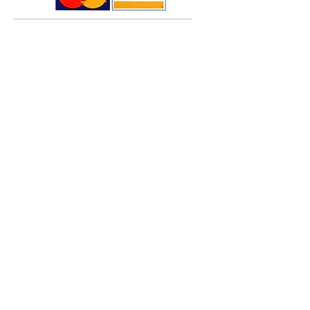
Τρόποι πληρωμής
Τρόποι αποστολής
Πολιτική επιστροφών
Όροι χρήσης
Πολιτική Cookies
Κάνετε τις πληρωμές σας άμεσα και ασφαλείς
σκανάρο
ντας το QR code
Social Media