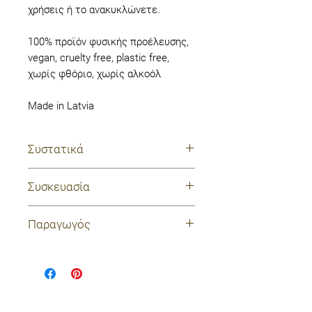
χρήσεις ή το ανακυκλώνετε.
100% προϊόν φυσικής προέλευσης,
vegan, cruelty free, plastic free,
χωρίς φθόριο, χωρίς αλκοόλ
Made in Latvia
Συστατικά
Aqua (Water), Hydrated Silica,
Συσκευασία
Sorbitol/Hydrogenated Starch
Hydrolysate, Xylitol, Tricalcium
χάρτινο κουτί
Παραγωγός
Phosphate, Ananas Sativus
(Pineapple) Fruit Extract, Lauryl
BEN & ANNA
Glucocide, Glycerin, Aroma
(Fragnance), Xanthan Gum, Salvia
Όλα τα προϊόντα της εταιρίας
Officinalis (Sage) Leaf Water, Citric
είναι κατασκευασμένα από
Acid, Chamomilla Recutita