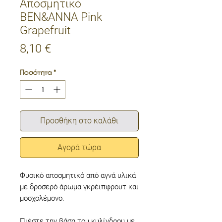
Αποσμητικό
BEN&ANNA Pink
Grapefruit
Τιμή
8,10 €
Ποσότητα
*
Προσθήκη στο καλάθι
Αγορά τώρα
Φυσικό αποσμητικό από αγνά υλικά
με δροσερό άρωμα γκρέιπφρουτ και
μοσχολέμονο.
Πιέστε την βάση του κυλίνδρου με